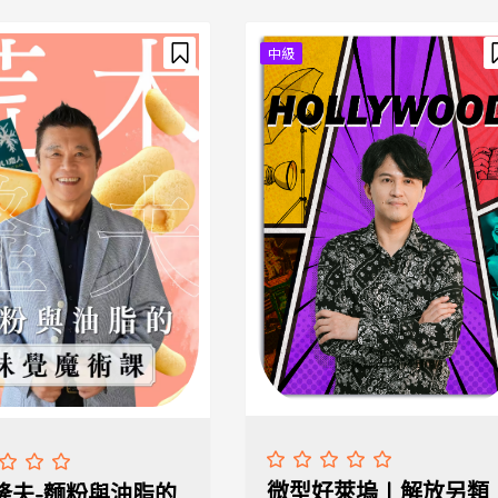
中級
微型好萊塢 | 解放另類
隆夫-麵粉與油脂的