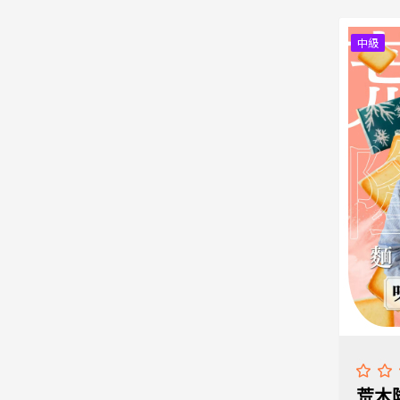
中級
荒木