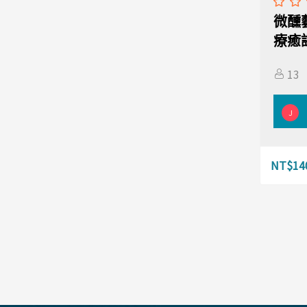
微醺
療癒
13
J
NT$
14