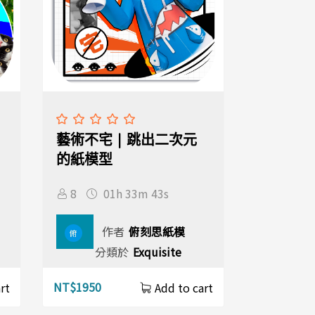
藝術不宅 | 跳出二次元
的紙模型
8
01h 33m 43s
作者
俯刻思紙模
俯
分類於
Exquisite
NT$
1950
rt
Add to cart