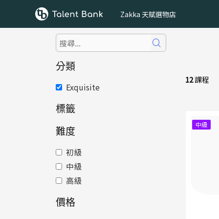
Skip
Zakka 天賦選物店
to
content
分類
12
課程
Exquisite
標籤
中級
難度
初級
中級
高級
價格