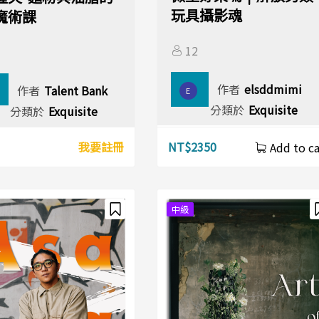
玩具攝影魂
魔術課
12
作者
elsddmimi
作者
Talent Bank
E
分類於
Exquisite
分類於
Exquisite
我要註冊
NT$
2350
Add to ca
中級