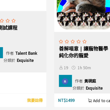
測試課程
善解喵意 | 讓寵物醫學
作者
Talent Bank
純化你的寵愛
分類於
Exquisite
19
1h 50m
作者
黃硯庭
黃
分類於
Exquisite
我要註冊
NT$
1499
Add to ca