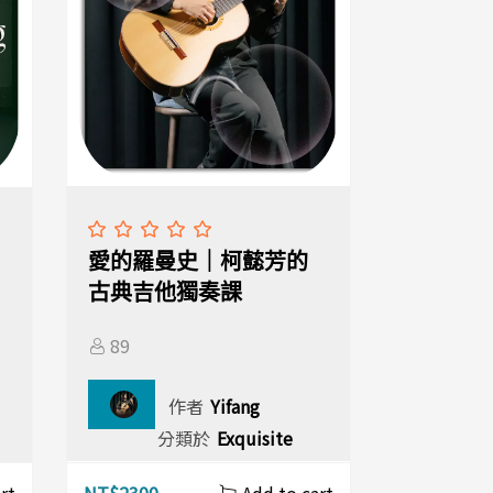
愛的羅曼史｜柯懿芳的
古典吉他獨奏課
89
作者
Yifang
分類於
Exquisite
NT$
2300