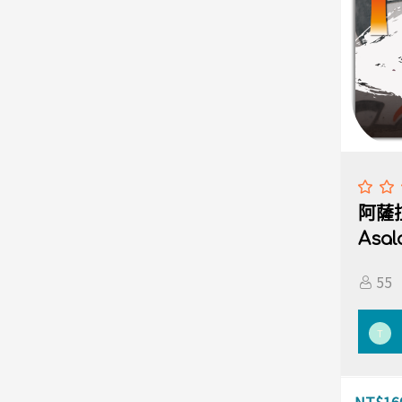
阿薩
Asa
55
T
NT$
16